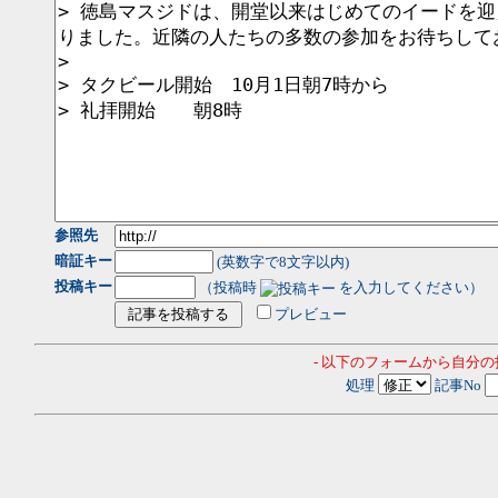
参照先
暗証キー
(英数字で8文字以内)
投稿キー
（投稿時
を入力してください）
プレビュー
- 以下のフォームから自分
処理
記事No