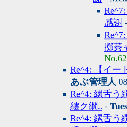
Re
感謝
Re
擲莠ャ
No.62
Re^4: 【
あぶ管理人
08
Re^4: 縲
繧ク繝..
-
Tue
Re^4: 縲