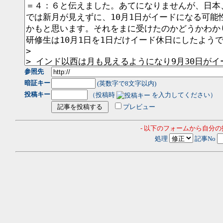
参照先
暗証キー
(英数字で8文字以内)
投稿キー
（投稿時
を入力してください）
プレビュー
- 以下のフォームから自分
処理
記事No