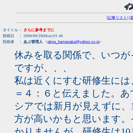
[
記事リスト
] [
タイトル
：
さらに参考までに
投稿日
： 2008/09/29(Mon) 01:46
投稿者
：
あぶ管理人
<
akira_hamanaka@yahoo.co.jp
>
休みを取る関係で、いつが
ですが、、、
私は近くにすむ研修生には、
＝４：６と伝えました。あ
シアでは新月が見えずに、
方が高いかもと思います。
かりませんが、研修生は10