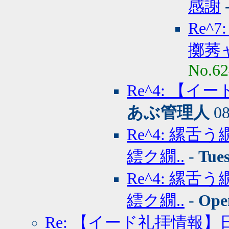
感謝
Re
擲莠ャ
No.62
Re^4: 【
あぶ管理人
08
Re^4: 縲
繧ク繝..
-
Tue
Re^4: 縲
繧ク繝..
-
Ope
Re: 【イード礼拝情報