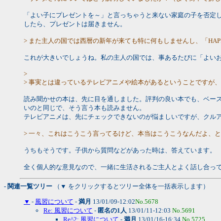
「よい子にプレゼントを～」と言っちゃうと来ない家庭の子を否定
したら、プレゼントは届きません。
> また主人の国では西暦の新年が来ても特に何もしませんし、「HAPP
これが大きいでしょうね。私の主人の国では、事あるたびに「よい
>
> 事実とは違っているテレビアニメや絵本があるということですが
読み聞かせの本は、先に目を通しました。評判の良い本でも、ベー
いのと同じで、そう言う本も読みません。
テレビアニメは、先にチェックできないのが悩ましいですが、クル
> 一々、これはこうこう言ってるけど、本当はこうこうなんだよ、
うちもそうです。子供から質問などがあった時は、答えています。
全く個人的な意見なので、一緒に生活されるご主人とよく話し合っ
- 関連一覧ツリー
（▼ をクリックするとツリー全体を一括表示します）
▼
-
風習について
-
満月
13/01/09-12:02
No.5678
Re: 風習について
-
匿名の1人
13/01/11-12:03
No.5691
Re^2: 風習について
-
満月
13/01/16-16:34
No.5725