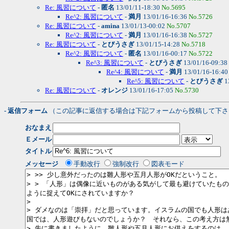
Re: 風習について
-
匿名
13/01/11-18:30
No.5695
Re^2: 風習について
-
満月
13/01/16-16:36
No.5726
Re: 風習について
-
amina
13/01/13-00:02
No.5707
Re^2: 風習について
-
満月
13/01/16-16:38
No.5727
Re: 風習について
-
とびうさぎ
13/01/15-14:28
No.5718
Re^2: 風習について
-
匿名
13/01/16-00:17
No.5722
Re^3: 風習について
-
とびうさぎ
13/01/16-09:38
Re^4: 風習について
-
満月
13/01/16-16:4
Re^5: 風習について
-
とびうさぎ
1
Re: 風習について
-
オレンジ
13/01/16-17:05
No.5730
- 返信フォーム
（この記事に返信する場合は下記フォームから投稿して下さ
おなまえ
Ｅメール
タイトル
メッセージ
手動改行
強制改行
図表モード