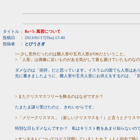
タイトル
：
Re^5: 風習について
投稿日
： 2013/01/17(Thu) 13:40
投稿者
：
とびうさぎ
>> 少し意外だったのは雛人形や五月人形がOKだということ。
> 「人形」は偶像に近いものがある気がして最も避けていたものな
ダメなのは「崇拝」だと思っています。イスラムの国でも人形はあ
先に書きましたように、雛人形や五月人形にお供えをするのは、「
> またクリスマスツリーを飾るのはなぜですか？
たまたま譲り受けたのと、きれいからです。
> 「メリークリスマス」（楽しいクリスマスを！）と言うとクリス
特別な日もダメなんですか？ 私はキリスト教をあまり知らないの
> サンタさんについてはどう説明していましたか？（よく街中で扮