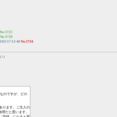
No.5723
0
No.5729
3/01/17-13:40
No.5734
い）