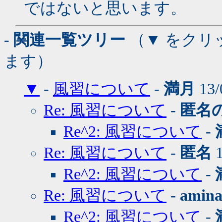
ではないと思います。
- 関連一覧ツリー
（▼ をクリ
ます）
▼
-
風習について
-
満月
13/
Re: 風習について
-
匿名
Re^2: 風習について
-
Re: 風習について
-
匿名
1
Re^2: 風習について
-
Re: 風習について
-
amin
Re^2: 風習について
-