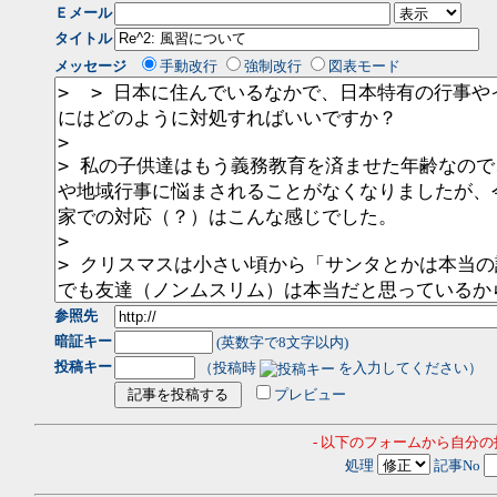
Ｅメール
タイトル
メッセージ
手動改行
強制改行
図表モード
参照先
暗証キー
(英数字で8文字以内)
投稿キー
（投稿時
を入力してください）
プレビュー
- 以下のフォームから自分
処理
記事No