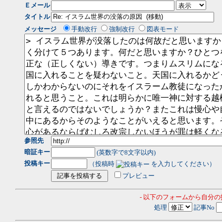
Ｅメール
タイトル
メッセージ
手動改行
強制改行
図表モード
参照先
暗証キー
(英数字で8文字以内)
投稿キー
（投稿時
を入力してください）
プレビュー
- 以下のフォームから自分
処理
記事No