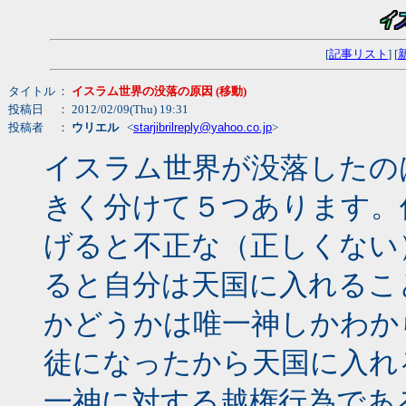
[
記事リスト
] [
タイトル
：
イスラム世界の没落の原因 (移動)
投稿日
： 2012/02/09(Thu) 19:31
投稿者
：
ウリエル
<
starjibrilreply@yahoo.co.jp
>
イスラム世界が没落したの
きく分けて５つあります。
げると不正な（正しくない
ると自分は天国に入れるこ
かどうかは唯一神しかわか
徒になったから天国に入れ
一神に対する越権行為であ