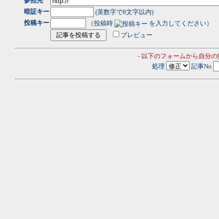
参照先
暗証キー
(英数字で8文字以内)
投稿キー
（投稿時
を入力してください）
プレビュー
- 以下のフォームから自分
処理
記事No