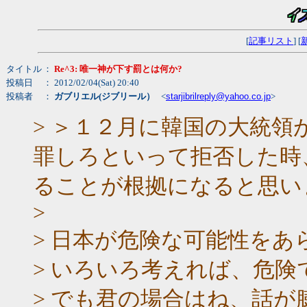
[
記事リスト
] [
タイトル
：
Re^3: 唯一神が下す罰とは何か?
投稿日
： 2012/02/04(Sat) 20:40
投稿者
：
ガブリエル(ジブリール）
<
starjibrilreply@yahoo.co.jp
>
> ＞１２月に韓国の大統
罪しろといって拒否した時
ることが根拠になると思い
>
> 日本が危険な可能性を
> いろいろ考えれば、危険
> でも君の場合はね、話