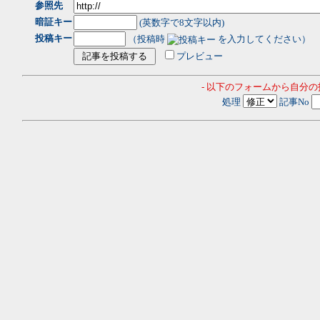
参照先
暗証キー
(英数字で8文字以内)
投稿キー
（投稿時
を入力してください）
プレビュー
- 以下のフォームから自分
処理
記事No