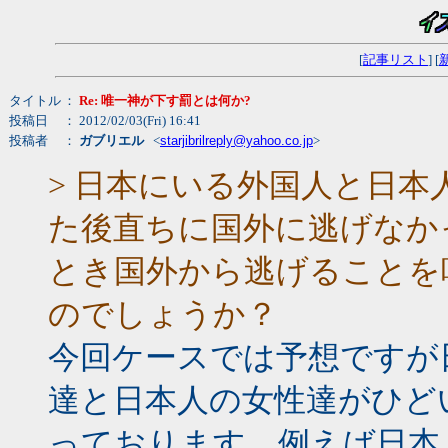
[
記事リスト
] [
タイトル
：
Re: 唯一神が下す罰とは何か?
投稿日
： 2012/02/03(Fri) 16:41
投稿者
：
ガブリエル
<
starjibrilreply@yahoo.co.jp
>
> 日本にいる外国人と日
た後直ちに国外に逃げなか
とき国外から逃げることを
のでしょうか？
今回ケースでは予想ですが
達と日本人の女性達がひど
っております。例えば日本