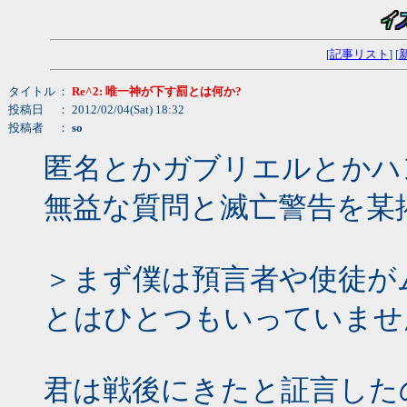
[
記事リスト
] [
タイトル
：
Re^2: 唯一神が下す罰とは何か?
投稿日
： 2012/02/04(Sat) 18:32
投稿者
：
so
匿名とかガブリエルとかハ
無益な質問と滅亡警告を某
＞まず僕は預言者や使徒がム
とはひとつもいっていませ
君は戦後にきたと証言した