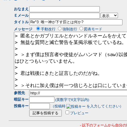
おなまえ
Ｅメール
タイトル
メッセージ
手動改行
強制改行
図表モード
参照先
暗証キー
(英数字で8文字以内)
投稿キー
（投稿時
を入力してください）
プレビュー
- 以下のフォームから自分