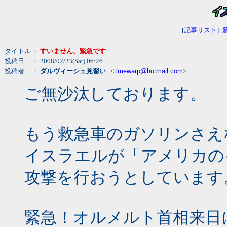
[
記事リスト
] [
タイトル
：
すいません、緊急です
投稿日
： 2008/02/23(Sat) 06:26
投稿者
：
ダルヴィーシュ見習い
<
timewarp@hotmail.com
>
ご無沙汰しております。
もう救急車のガソリンさえ
イスラエルが「アメリカの
攻撃を行おうとしています
緊急！オルメルト首相来日