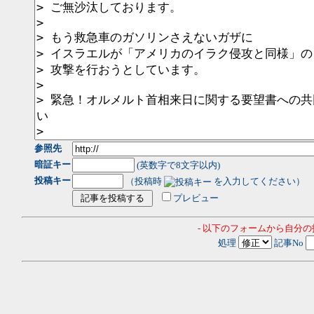
参照先
暗証キー
(英数字で8文字以内)
投稿キー
（投稿時
を入力してください）
プレビュー
- 以下のフォームから自分
処理
記事No