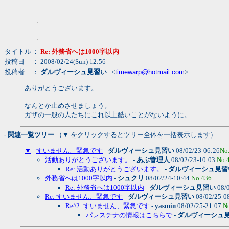
タイトル
：
Re: 外務省へは1000字以内
投稿日
： 2008/02/24(Sun) 12:56
投稿者
：
ダルヴィーシュ見習い
<
timewarp@hotmail.com
>
ありがとうございます。
なんとか止めさせましょう。
ガザの一般の人たちにこれ以上酷いことがないように。
- 関連一覧ツリー
（▼ をクリックするとツリー全体を一括表示します）
▼
-
すいません、緊急です
-
ダルヴィーシュ見習い
08/02/23-06:26
No
活動ありがとうございます。
-
あぶ管理人
08/02/23-10:03
No.
Re: 活動ありがとうございます。
-
ダルヴィーシュ見習
外務省へは1000字以内
-
シュクリ
08/02/24-10:44
No.436
Re: 外務省へは1000字以内
-
ダルヴィーシュ見習い
08/
Re: すいません、緊急です
-
ダルヴィーシュ見習い
08/02/25-0
Re^2: すいません、緊急です
-
yasmin
08/02/25-21:07
N
パレスチナの情報はこちらで
-
ダルヴィーシュ