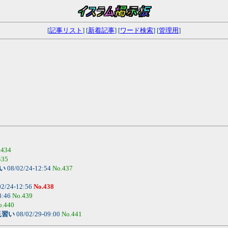
[
記事リスト
] [
新着記事
] [
ワード検索
] [
管理用
]
.434
435
い
08/02/24-12:54
No.437
02/24-12:56
No.438
8:46
No.439
o.440
見習い
08/02/29-09:00
No.441