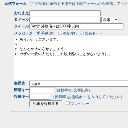
- 返信フォーム
（この記事に返信する場合は下記フォームから投稿して下さ
おなまえ
Ｅメール
タイトル
メッセージ
手動改行
強制改行
図表モード
参照先
暗証キー
(英数字で8文字以内)
投稿キー
（投稿時
を入力してください）
プレビュー