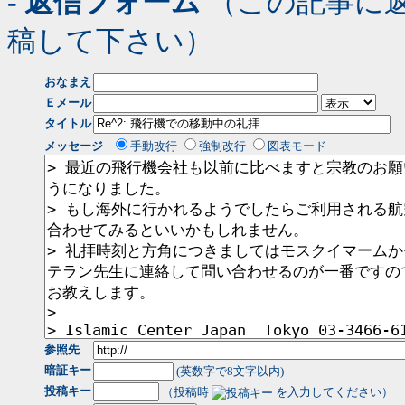
- 返信フォーム
（この記事に
稿して下さい）
おなまえ
Ｅメール
タイトル
メッセージ
手動改行
強制改行
図表モード
参照先
暗証キー
(英数字で8文字以内)
投稿キー
（投稿時
を入力してください）