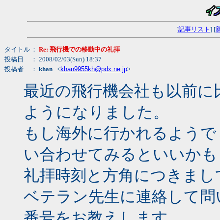
[
記事リスト
] [
タイトル
：
Re: 飛行機での移動中の礼拝
投稿日
： 2008/02/03(Sun) 18:37
投稿者
：
khan
<
khan9955kh@pdx.ne.jp
>
最近の飛行機会社も以前に
ようになりました。
もし海外に行かれるようで
い合わせてみるといいかも
礼拝時刻と方角につきまし
ベテラン先生に連絡して問
番号をお教えします。