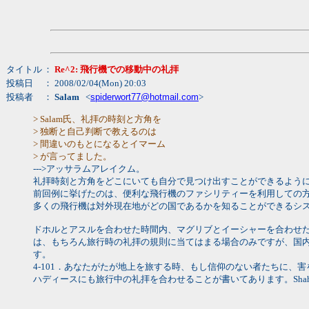
タイトル
：
Re^2: 飛行機での移動中の礼拝
投稿日
： 2008/02/04(Mon) 20:03
投稿者
：
Salam
<
spiderwort77@hotmail.com
>
> Salam氏、礼拝の時刻と方角を
> 独断と自己判断で教えるのは
> 間違いのもとになるとイマーム
> が言ってました。
--->アッサラムアレイクム。
礼拝時刻と方角をどこにいても自分で見つけ出すことができるよう
前回例に挙げたのは、便利な飛行機のファシリティーを利用しての
多くの飛行機は対外現在地がどの国であるかを知ることができるシ
ドホルとアスルを合わせた時間内、マグリブとイーシャーを合わせ
は、もちろん旅行時の礼拝の規則に当てはまる場合のみですが、国
す。
4-101．あなたがたが地上を旅する時、もし信仰のない者たちに
ハディースにも旅行中の礼拝を合わせることが書いてあります。Shahi Al Bukhari 22