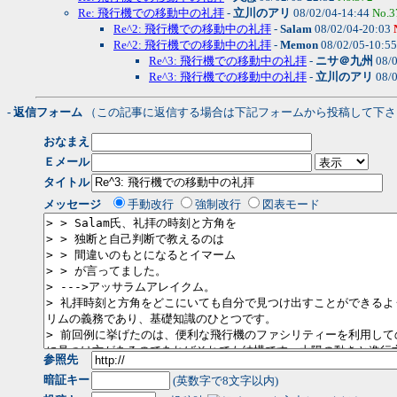
Re: 飛行機での移動中の礼拝
-
立川のアリ
08/02/04-14:44
No.3
Re^2: 飛行機での移動中の礼拝
-
Salam
08/02/04-20:03
Re^2: 飛行機での移動中の礼拝
-
Memon
08/02/05-10:5
Re^3: 飛行機での移動中の礼拝
-
ニサ＠九州
08/0
Re^3: 飛行機での移動中の礼拝
-
立川のアリ
08/0
- 返信フォーム
（この記事に返信する場合は下記フォームから投稿して下さ
おなまえ
Ｅメール
タイトル
メッセージ
手動改行
強制改行
図表モード
参照先
暗証キー
(英数字で8文字以内)