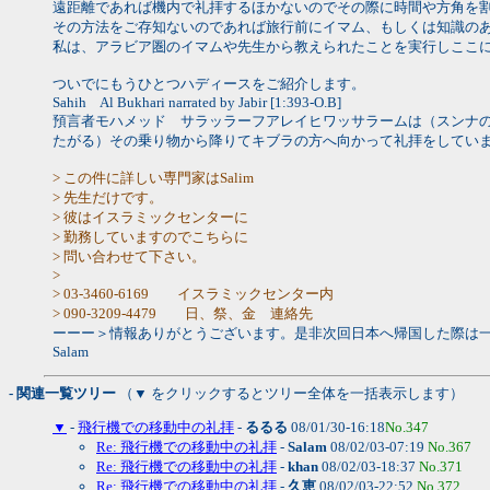
遠距離であれば機内で礼拝するほかないのでその際に時間や方角を
その方法をご存知ないのであれば旅行前にイマム、もしくは知識の
私は、アラビア圏のイマムや先生から教えられたことを実行しここ
ついでにもうひとつハディースをご紹介します。
Sahih Al Bukhari narrated by Jabir [1:393-O.B]
預言者モハメッド サラッラーフアレイヒワッサラームは（スンナ
たがる）その乗り物から降りてキブラの方へ向かって礼拝をしてい
> この件に詳しい専門家はSalim
> 先生だけです。
> 彼はイスラミックセンターに
> 勤務していますのでこちらに
> 問い合わせて下さい。
>
> 03-3460-6169 イスラミックセンター内
> 090-3209-4479 日、祭、金 連絡先
ーーー＞情報ありがとうございます。是非次回日本へ帰国した際は
Salam
- 関連一覧ツリー
（▼ をクリックするとツリー全体を一括表示します）
▼
-
飛行機での移動中の礼拝
-
るるる
08/01/30-16:18
No.347
Re: 飛行機での移動中の礼拝
-
Salam
08/02/03-07:19
No.367
Re: 飛行機での移動中の礼拝
-
khan
08/02/03-18:37
No.371
Re: 飛行機での移動中の礼拝
-
久恵
08/02/03-22:52
No.372