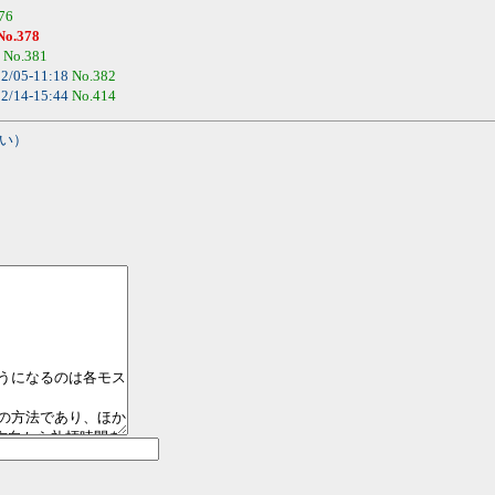
76
No.378
5
No.381
2/05-11:18
No.382
2/14-15:44
No.414
い）