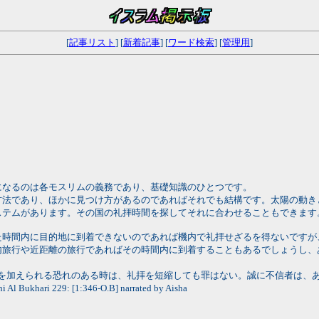
[
記事リスト
] [
新着記事
] [
ワード検索
] [
管理用
]
になるのは各モスリムの義務であり、基礎知識のひとつです。
方法であり、ほかに見つけ方があるのであればそれでも結構です。太陽の動き
ステムがあります。その国の礼拝時間を探してそれに合わせることもできます
た時間内に目的地に到着できないのであれば機内で礼拝せざるを得ないですが
内旅行や近距離の旅行であればその時間内に到着することもあるでしょうし、
、害を加えられる恐れのある時は、礼拝を短縮しても罪はない。誠に不信者は、
9: [1:346-O.B] narrated by Aisha