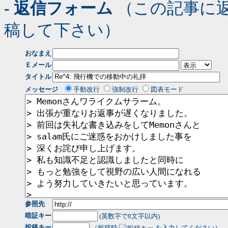
- 返信フォーム
（この記事に
稿して下さい）
おなまえ
Ｅメール
タイトル
メッセージ
手動改行
強制改行
図表モード
参照先
暗証キー
(英数字で8文字以内)
投稿キー
（投稿時
を入力してください）