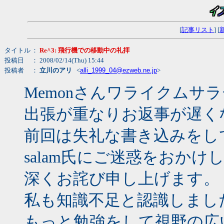
[
記事リスト
] [
タイトル
：
Re^3: 飛行機での移動中の礼拝
投稿日
： 2008/02/14(Thu) 15:44
投稿者
：
立川のアリ
<
alli_1999_04@ezweb.ne.jp
>
Memonさんワライクムサ
出張が重なりお返事が遅く
前回は失礼な書き込みをして
salam氏にご迷惑をおかけ
深くお詫び申し上げます。
私も知識不足と認識しまし
もっと勉強をして視野の広