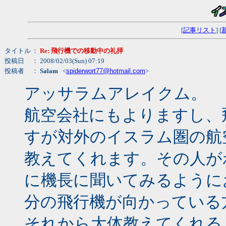
[
記事リスト
] [
タイトル
：
Re: 飛行機での移動中の礼拝
投稿日
： 2008/02/03(Sun) 07:19
投稿者
：
Salam
<
spiderwort77@hotmail.com
>
アッサラムアレイクム。
航空会社にもよりますし、
すが対外のイスラム圏の航
教えてくれます。その人が
に機長に聞いてみるように
分の飛行機が向かっている
それから大体教えてくれる