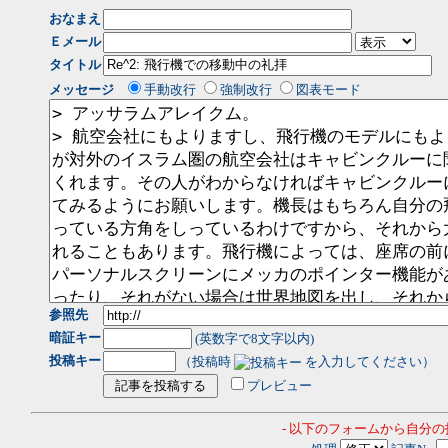
おなまえ
Ｅメール
タイトル
メッセージ
手動改行
強制改行
図表モード
参照先
暗証キー
(英数字で8文字以内)
投稿キー
（投稿時
を入力してください）
プレビュー
- 以下のフォームから自分