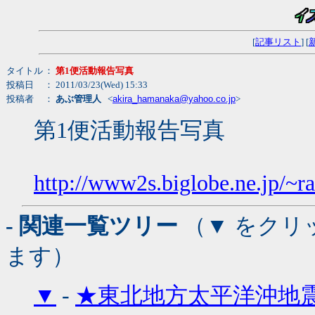
[
記事リスト
] [
タイトル
：
第1便活動報告写真
投稿日
： 2011/03/23(Wed) 15:33
投稿者
：
あぶ管理人
<
akira_hamanaka@yahoo.co.jp
>
第1便活動報告写真
http://www2s.biglobe.ne.jp/~r
- 関連一覧ツリー
（▼ をクリ
ます）
▼
-
★東北地方太平洋沖地