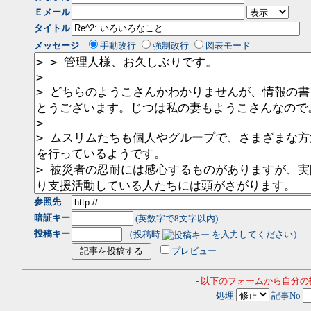
Ｅメール
タイトル
メッセージ
手動改行
強制改行
図表モード
参照先
暗証キー
(英数字で8文字以内)
投稿キー
（投稿時
を入力してください）
プレビュー
- 以下のフォームから自分
処理
記事No