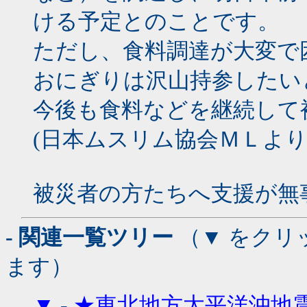
ける予定とのことです。
ただし、食料調達が大変で
おにぎりは沢山持参したい
今後も食料などを継続して
(日本ムスリム協会ＭＬよ
被災者の方たちへ支援が無
- 関連一覧ツリー
（▼ をクリ
ます）
▼
-
★東北地方太平洋沖地