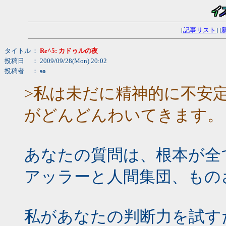
[
記事リスト
] [
タイトル
：
Re^5: カドゥルの夜
投稿日
： 2009/09/28(Mon) 20:02
投稿者
：
so
>私は未だに精神的に不安
がどんどんわいてきます。
あなたの質問は、根本が全
アッラーと人間集団、もの
私があなたの判断力を試す