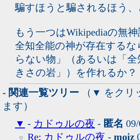
騙すほうと騙されるほう、
もう一つはWikipediaの
全知全能の神が存在するな
らない物」（あるいは「全
きさの岩」）を作れるか？
- 関連一覧ツリー
（▼ をクリ
ます）
▼
-
カドゥルの夜
-
匿名
09/
Re: カドゥルの夜
-
moiz
0