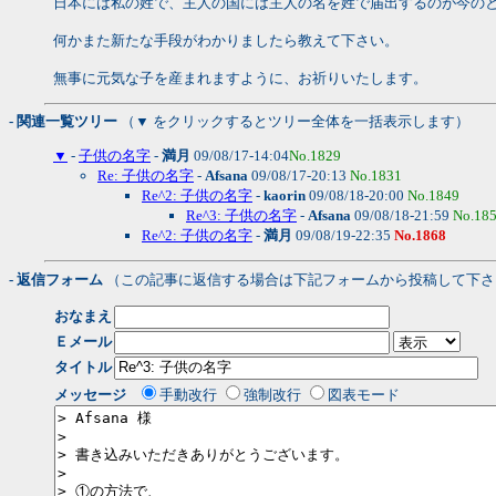
日本には私の姓で、主人の国には主人の名を姓で届出するのが今の
何かまた新たな手段がわかりましたら教えて下さい。
無事に元気な子を産まれますように、お祈りいたします。
- 関連一覧ツリー
（▼ をクリックするとツリー全体を一括表示します）
▼
-
子供の名字
-
満月
09/08/17-14:04
No.1829
Re: 子供の名字
-
Afsana
09/08/17-20:13
No.1831
Re^2: 子供の名字
-
kaorin
09/08/18-20:00
No.1849
Re^3: 子供の名字
-
Afsana
09/08/18-21:59
No.18
Re^2: 子供の名字
-
満月
09/08/19-22:35
No.1868
- 返信フォーム
（この記事に返信する場合は下記フォームから投稿して下さ
おなまえ
Ｅメール
タイトル
メッセージ
手動改行
強制改行
図表モード