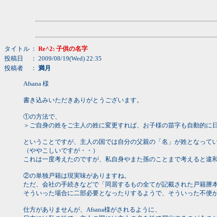
タイトル
：
Re^2: 子供の名字
投稿日
： 2009/08/19(Wed) 22:35
投稿者
：
満月
Afsana 様
書き込みいただきありがとうございます。
①の方法で、
＞ご自身の姓をご主人の姓に変更すれば、お子様の苗字も自動的に
ということですが、主人の国では自分の父親の「名」が姓となって
（ややこしいですが・・）
これは一度考えたのですが、私自身やまた孫のことまで考えると違
②の単独戸籍は現実味がありますね。
ただ、会社の手続きなどで「同居するもの全てが記載された戸籍謄
そういった場合に二部必要となったりするようで、そういった不便
仕方がありませんが、Afsana様がされるように、