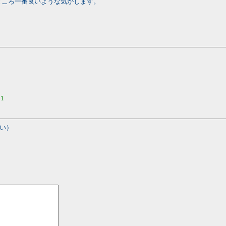
ところ一番良いような気がします。
51
い）