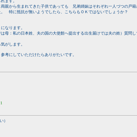
られます。
じ両親から生まれてきた子供であっても 兄弟姉妹はそれぞれ一人づつの戸籍
た。 特に抵抗が無いようでしたら、こちらもＯＫではないでしょうか？
とになります。
では母：私の日本姓、夫の国の大使館へ提出する出生届けでは夫の姓）質問し
る気がします。
 参考にしていただけたらありがたいです。
51
い）