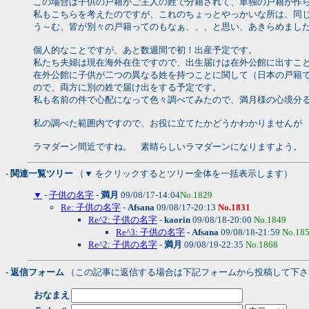
この場合は子供の戸籍がご主人の姓で分籍されて、単独の戸籍が作
私もこちらを考えたのですが、これのちょっとやっかいな所は、同
う～む、皆が別々の戸籍ってのもなぁ、、、と思い、あきらめまし
個人的なことですが、あと数週間で初！出産予定です。
私たち夫婦は現在海外在住ですので、出生届けは在外公館に出すこ
在外公館に子供が二つの異なる姓を持つことに関して（日本の戸籍
ので、両方に別の姓で届け出をする予定です。
私も名前の件で心配になって色々調べてみたので、満月様の心境分
私の調べた範囲内ですので、お役に立てたかどうかわかりませんが
ラマダーン間近ですね。 素晴らしいラマダーンになりますよう。
- 関連一覧ツリー
（▼ をクリックするとツリー全体を一括表示します）
▼
-
子供の名字
-
満月
09/08/17-14:04
No.1829
Re: 子供の名字
-
Afsana
09/08/17-20:13
No.1831
Re^2: 子供の名字
-
kaorin
09/08/18-20:00
No.1849
Re^3: 子供の名字
-
Afsana
09/08/18-21:59
No.18
Re^2: 子供の名字
-
満月
09/08/19-22:35
No.1868
- 返信フォーム
（この記事に返信する場合は下記フォームから投稿して下さ
おなまえ