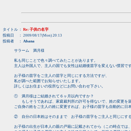
タイトル
：
Re: 子供の名字
投稿日
： 2009/08/17(Mon) 20:13
投稿者
：
Afsana
サラーム 満月様
私も同じことで色々調べてみたことがあります。
主人は外国人で、主人の国でも女性は結婚後苗字を変えない慣習で
お子様の苗字をご主人の苗字と同じにする方法ですが、
私が調べた範囲でお知らせいたします。
詳しくはお住まいの役所などにお問い合わせ下さい。
① 満月様はご結婚されて６ヶ月以内ですか？
もしそうであれば、家庭裁判所の許可を得ないで、姓の変更を届け
ご自身の姓をご主人の姓に変更すれば、お子様の苗字も自動的に日
② 自分の日本姓はそのままで お子様の苗字をご主人と同じにす
お子様の出生が日本人の親の戸籍に記載されてから（この時点では