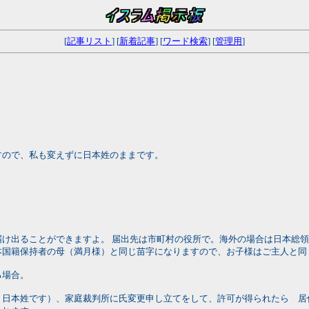
[
記事リスト
] [
新着記事
] [
ワード検索
] [
管理用
]
すので、私も変えずに日本姓のままです。
出ることができますよ。 届出先は市町村の役所で。海外の場合は日本総領
本国籍保持者の母（満月様）と同じ苗字になりますので、お子様はご主人と同
る場合。
、日本姓です）、家庭裁判所に氏変更申し立てをして、許可が得られたら 居