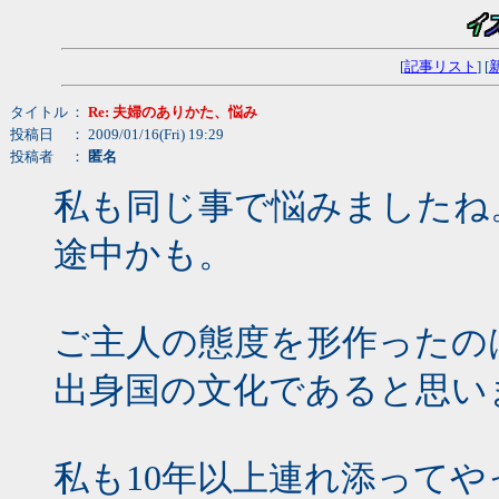
[
記事リスト
] [
タイトル
：
Re: 夫婦のありかた、悩み
投稿日
： 2009/01/16(Fri) 19:29
投稿者
：
匿名
私も同じ事で悩みましたね
途中かも。
ご主人の態度を形作ったの
出身国の文化であると思い
私も10年以上連れ添って