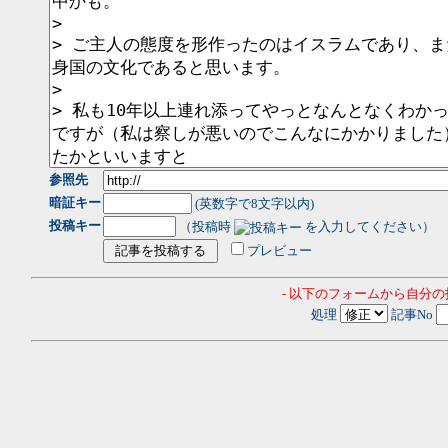
参照先
暗証キー
(英数字で8文字以内)
投稿キー
（投稿時
を入力してください）
プレビュー
- 以下のフォームから自分
処理
記事No