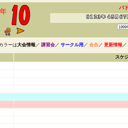
バ
6年
カラーは
大会情報
／
講習会
／
サークル用
／
会合
／
更新情報
／
スケ