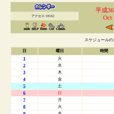
平成3
アクセス:18162
Oct
スケジュールの
日
曜日
時間
1
火
2
水
3
木
4
金
5
土
6
日
7
月
8
火
9
水