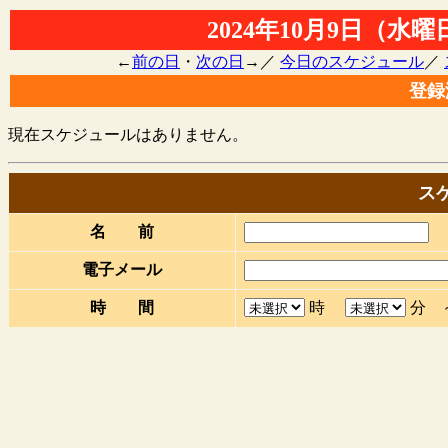
2024年10月9日（水曜
←
前の日
・
次の日
→／
今日のスケジュール
／
登録
現在スケジュールはありません。
ス
名 前
電子メール
時 間
時
分