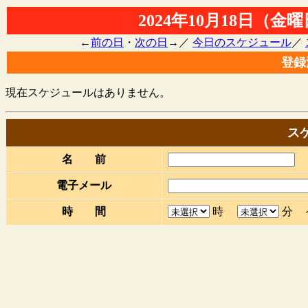
2024年10月18日（金
←
前の日
・
次の日
→／
今日のスケジュール
／
登録
現在スケジュールはありません。
ス
名 前
電子メール
時 間
時
分