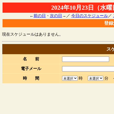
2024年10月23日（水
←
前の日
・
次の日
→／
今日のスケジュール
／
登録
現在スケジュールはありません。
ス
名 前
電子メール
時 間
時
分