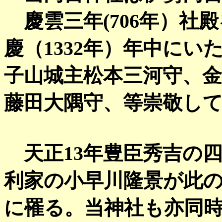
慶雲三年(706年）社
慶（1332年）年中に
子山城主松本三河守、金
藤田大隅守、等崇敬し
天正13年豊臣秀吉の
利家の小早川隆景が此
に罹る。当神社も亦同