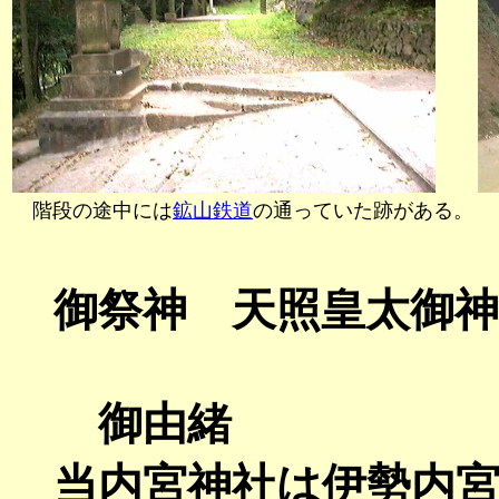
階段の途中には
鉱山鉄道
の通っていた跡がある。
御祭神 天照皇太御神
御由緒
当内宮神社は伊勢内宮