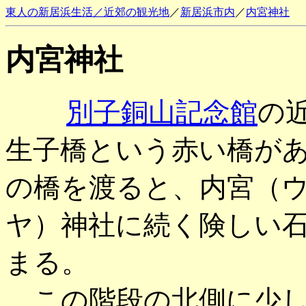
東人の新居浜生活／近郊の観光地
／
新居浜市内
／
内宮神社
内宮神社
別子銅山記念館
の
生子橋という赤い橋が
の橋を渡ると、内宮（
ヤ）神社に続く険しい
まる。
この階段の北側に少し