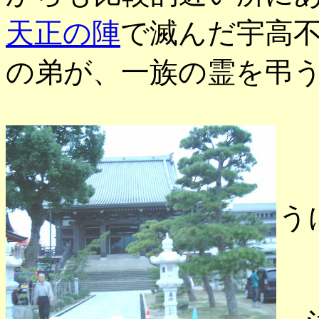
天正の陣
で滅んだ宇高
の弟が、一族の霊を弔
「
う