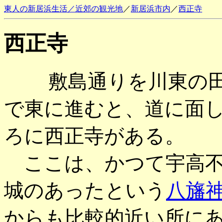
東人の新居浜生活／近郊の観光地
／
新居浜市内
／
西正寺
西正寺
敷島通りを川東の
で東に進むと、道に面
ろに西正寺がある。
ここは、かつて宇高不
城のあったという
八旛
からも比較的近い所に