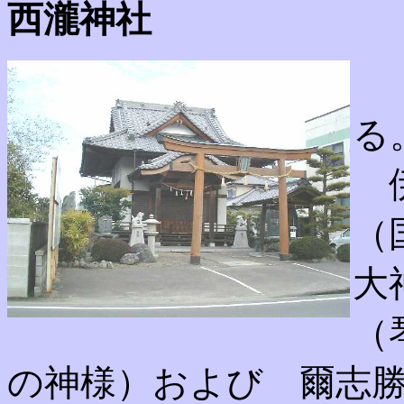
西瀧神社
る
伊
（
大
（
の神様）および 爾志