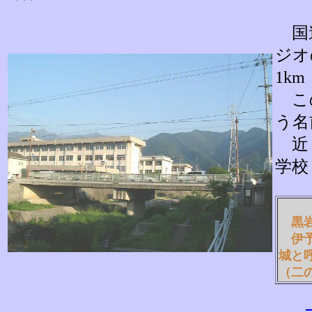
国道
ジオ
1k
この
う名
近く
学校
黒岩
伊予
城と
（二