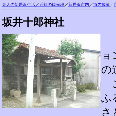
東人の新居浜生活／近郊の観光地
／
新居浜市内
／
市内散策
／
坂井十郎神社
ョ
の
こ
ふ
さ