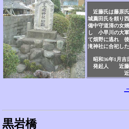
近藤氏は藤原氏
城薦田氏を頼り西
備中守道清の女婿
し 小早川の大軍
て畑野に逃れ 後
滝神社に合祀し
昭和36年1月
発起人 近藤
近藤
黒岩橋