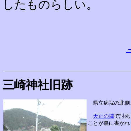
したものらしい。
三崎神社旧跡
県立病院の北側
天正の陣
で討死
ことが裏に書か