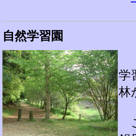
自然学習園
学
林
こ