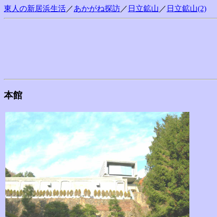
東人の新居浜生活
／
あかがね探訪
／
日立鉱山
／
日立鉱山(2)
本館