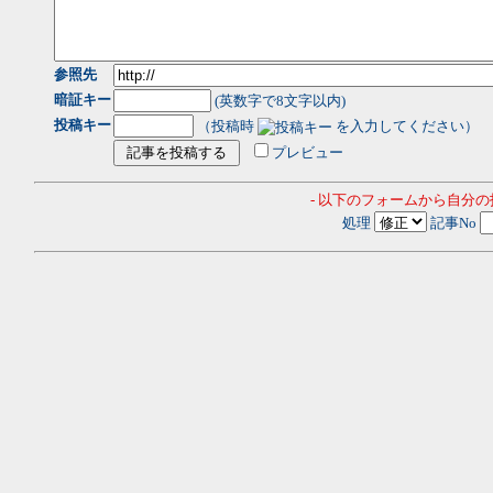
参照先
暗証キー
(英数字で8文字以内)
投稿キー
（投稿時
を入力してください）
プレビュー
- 以下のフォームから自分
処理
記事No