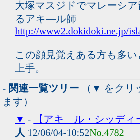
大塚マスジドでマレーシア
るアキ―ル師
http://www2.dokidoki.ne.jp/is
この顔見覚えある方も多い
上手。
- 関連一覧ツリー
（▼ をクリ
ます）
▼
-
【アキ―ル・シッディ
人
12/06/04-10:52
No.4782