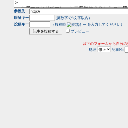
参照先
暗証キー
(英数字で8文字以内)
投稿キー
（投稿時
を入力してください）
プレビュー
- 以下のフォームから自分
処理
記事No