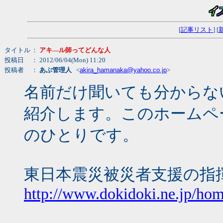
[
記事リスト
] [
タイトル
：
アキ―ル師ってどんな人
投稿日
： 2012/06/04(Mon) 11:20
投稿者
：
あぶ管理人
<
akira_hamanaka@yahoo.co.jp
>
名前だけ聞いても分からな
紹介します。このホームペ
のひとりです。
東日本震災被災者支援の指
http://www.dokidoki.ne.jp/hom