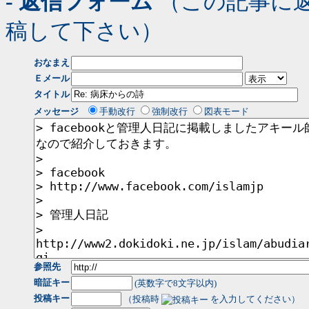
- 返信フォーム
（この記事に
稿して下さい）
おなまえ
Ｅメール
タイトル
メッセージ
手動改行
強制改行
図表モード
参照先
暗証キー
(英数字で8文字以内)
投稿キー
（投稿時
を入力してください）