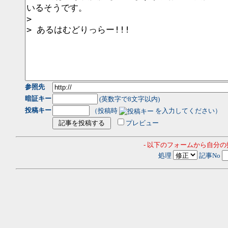
参照先
暗証キー
(英数字で8文字以内)
投稿キー
（投稿時
を入力してください）
プレビュー
- 以下のフォームから自分
処理
記事No