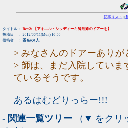
[
記事リスト
] [
タイトル
：
Re^2: 【アキ―ル・シッディーキ師治癒のドアーを】
投稿日
： 2012/06/11(Mon) 10:56
投稿者
：
匿名の1人
> みなさんのドアーあり
> 師は、まだ入院してい
ているそうです。
あるはむどりっらー!!!
- 関連一覧ツリー
（▼ をクリ