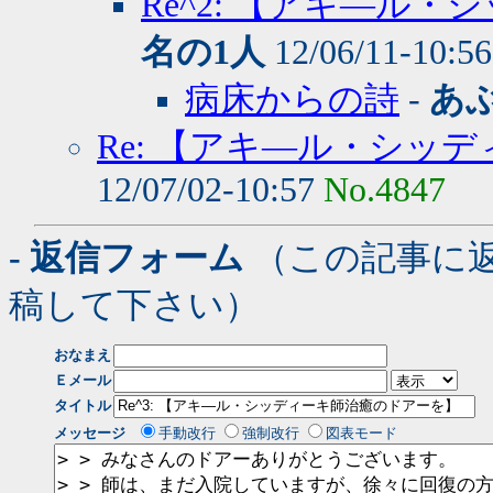
Re^2: 【アキ―ル
名の1人
12/06/11-10:5
病床からの詩
-
あ
Re: 【アキ―ル・シッ
12/07/02-10:57
No.4847
- 返信フォーム
（この記事に
稿して下さい）
おなまえ
Ｅメール
タイトル
メッセージ
手動改行
強制改行
図表モード