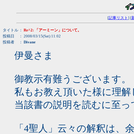
[
記事リスト
] [
タイトル
：
Re^2: 「アーミーン」について。
投稿日
： 2008/03/15(Sat) 11:02
投稿者
：
Divane
伊曼さま
御教示有難うございます。
私もお教え頂いた様に理解
当該書の説明を読むに至っ
「4聖人」云々の解釈は、