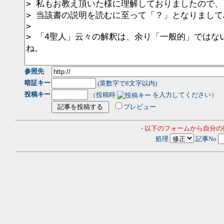
参照先
暗証キー
(英数字で8文字以内)
投稿キー
（投稿時
を入力してください）
プレビュー
- 以下のフォームから自分
処理
記事No