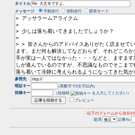
タイトル
メッセージ
手動改行
強制改行
図表モード
参照先
暗証キー
(英数字で8文字以内)
投稿キー
（投稿時
を入力してください）
プレビュー
- 以下のフォームから自分
処理
記事No