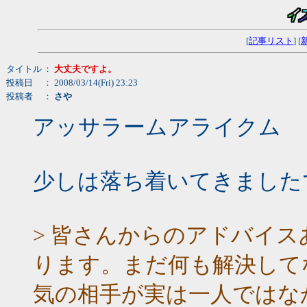
[
記事リスト
] [
タイトル
：
大丈夫ですよ。
投稿日
： 2008/03/14(Fri) 23:23
投稿者
：
さや
アッサラームアライクム
少しは落ち着いてきました
> 皆さんからのアドバイ
ります。まだ何も解決して
気の相手が実は一人ではな