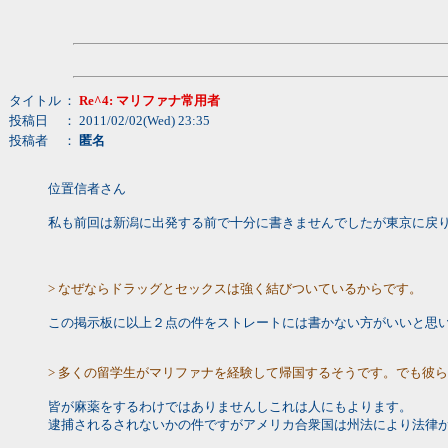
タイトル
：
Re^4: マリファナ常用者
投稿日
： 2011/02/02(Wed) 23:35
投稿者
：
匿名
位置信者さん
私も前回は新潟に出発する前で十分に書きませんでしたが東京に戻
> なぜならドラッグとセックスは強く結びついているからです。
この掲示板に以上２点の件をストレートには書かない方がいいと思
> 多くの留学生がマリファナを経験して帰国するそうです。でも彼
皆が麻薬をするわけではありませんしこれは人にもよります。
逮捕されるされないかの件ですがアメリカ合衆国は州法により法律