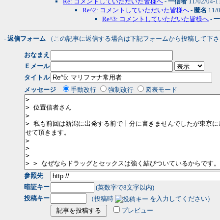
Re: コメントしていただいた皆様へ
-
一信者
11/02/04-1
Re^2: コメントしていただいた皆様へ
-
匿名
11/0
Re^3: コメントしていただいた皆様へ
-
一
- 返信フォーム
（この記事に返信する場合は下記フォームから投稿して下さ
おなまえ
Ｅメール
タイトル
メッセージ
手動改行
強制改行
図表モード
参照先
暗証キー
(英数字で8文字以内)
投稿キー
（投稿時
を入力してください）
プレビュー