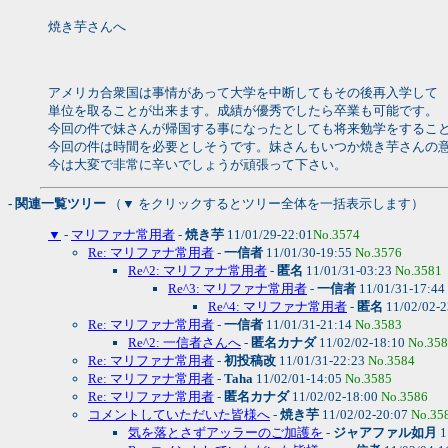
焼き芋さんへ
アメリカ合衆国は事情があって大学を中断してもその後再入学して
単位を取ることが出来ます。成績が優秀でしたら卒業も可能です。
今回の件で妹さんが帰国する事になったとしても将来勉学をするこ
今回の件は時間を必要としそうです。妹さんもいつか焼き芋さんの
今は大変で非常に辛いでしょうが頑張って下さい。
- 関連一覧ツリー
（▼ をクリックするとツリー全体を一括表示します）
▼
-
マリファナ常用者
-
焼き芋
11/01/29-22:01
No.3574
Re: マリファナ常用者
-
一信者
11/01/30-19:55
No.3576
Re^2: マリファナ常用者
-
匿名
11/01/31-03:23
No.3581
Re^3: マリファナ常用者
-
一信者
11/01/31-17:44
Re^4: マリファナ常用者
-
匿名
11/02/02-
Re: マリファナ常用者
-
一信者
11/01/31-21:14
No.3583
Re^2: 一信者さんへ
-
匿名カナダ
11/02/02-18:10
No.35
Re: マリファナ常用者
-
初投稿改
11/01/31-22:23
No.3584
Re: マリファナ常用者
-
Taha
11/02/01-14:05
No.3585
Re: マリファナ常用者
-
匿名カナダ
11/02/02-18:00
No.3586
コメントしていただいた皆様へ
-
焼き芋
11/02/02-20:07
No.35
気を落とさずアッラーのご加護を
-
ジャアファル如月
1