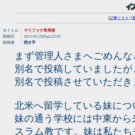
[
記事リスト
] [
タイトル
：
マリファナ常用者
投稿日
： 2011/01/29(Sat) 22:01
投稿者
：
焼き芋
まず管理人さまへごめんな
別名で投稿していましたが
別名で投稿させていただき
北米へ留学している妹につ
妹の通う学校には中東から
スラム教です。妹は私たち