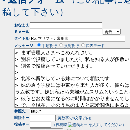
稿して下さい）
おなまえ
Ｅメール
タイトル
メッセージ
手動改行
強制改行
図表モード
参照先
暗証キー
(英数字で8文字以内)
投稿キー
（投稿時
を入力してください）