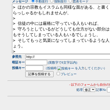
メッセージ
手動改行
強制改行
図表モード
参照先
暗証キー
(英数字で8文字以内)
投稿キー
（投稿時
を入力してください）
プレビュー
- 以下のフォームから自分
処理
記事No