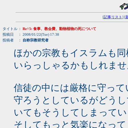
[
記事リスト
] [
タイトル
：
Re^5: 食事、教会費、動物植物の死について
投稿日
： 2008/01/22(Tue) 17:38
投稿者
：
自称宗教研究者
ほかの宗教もイスラムも同
いらっしゃるかもしれませ
信徒の中には厳格に守って
守ろうとしているがどうし
いてもそうしてしまってい
そしてもっと気楽になって