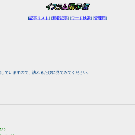
[
記事リスト
] [
新着記事
] [
ワード検索
] [
管理用
]
載していますので、訪れるたびに見てみてください。
782