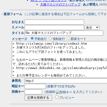
Re^2: アラビア語フォント
-
あぶ管理人
10/05/18-08:45
大塚マスジドのフトバアップ
-
あぶ管理人
10/05
- 返信フォーム
（この記事に返信する場合は下記フォームから投稿して下さ
おなまえ
Ｅメール
タイトル
メッセージ
手動改行
強制改行
図表モード
参照先
暗証キー
(英数字で8文字以内)
投稿キー
（投稿時
を入力してください）
プレビュー