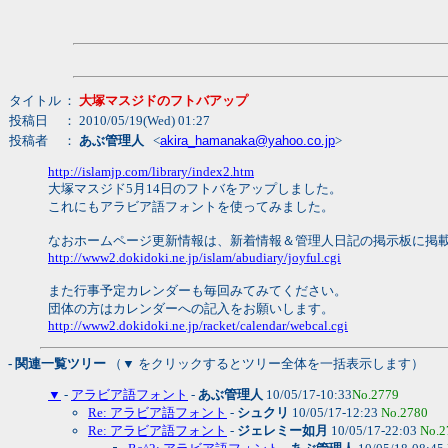
タイトル
：
大塚マスジドのフトバアップ
投稿日
： 2010/05/19(Wed) 01:27
投稿者
：
あぶ管理人
<
akira_hamanaka@yahoo.co.jp
>
http://islamjp.com/library/index2.htm
大塚マスジド5月14日のフトバをアップしました。
これにもアラビア語フォントを使ってみました。
なおホームページ更新情報は、新着情報＆管理人日記の掲示板に掲
http://www2.dokidoki.ne.jp/islam/abudiary/joyful.cgi
また行事予定カレンダーも毎回みてみてください。
団体の方はカレンダーへの記入をお願いします。
http://www2.dokidoki.ne.jp/racket/calendar/webcal.cgi
- 関連一覧ツリー
（▼ をクリックするとツリー全体を一括表示します）
▼
-
アラビア語フォント
-
あぶ管理人
10/05/17-10:33
No.2779
Re: アラビア語フォント
-
シュクリ
10/05/17-12:23
No.2780
Re: アラビア語フォント
-
ジェレミー如月
10/05/17-22:03
No.2