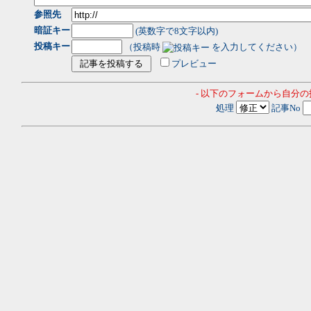
参照先
暗証キー
(英数字で8文字以内)
投稿キー
（投稿時
を入力してください）
プレビュー
- 以下のフォームから自分
処理
記事No