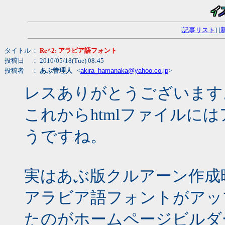
[
記事リスト
] [
タイトル
：
Re^2: アラビア語フォント
投稿日
： 2010/05/18(Tue) 08:45
投稿者
：
あぶ管理人
<
akira_hamanaka@yahoo.co.jp
>
レスありがとうございます
これからhtmlファイルに
うですね。
実はあぶ版クルアーン作成
アラビア語フォントがアッ
たのがホームページビルダ