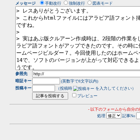
メッセージ
手動改行
強制改行
図表モード
参照先
暗証キー
(英数字で8文字以内)
投稿キー
（投稿時
を入力してください）
プレビュー
- 以下のフォームから自分
処理
記事No