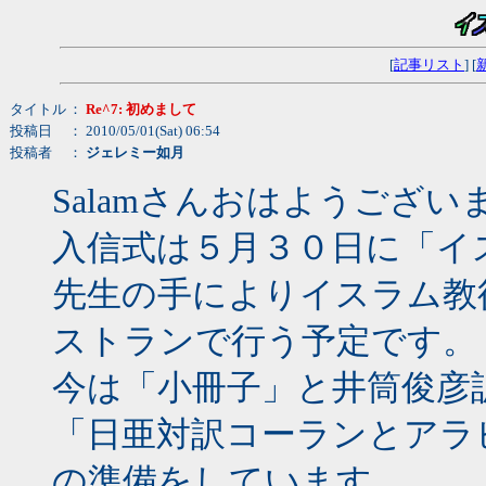
[
記事リスト
] [
タイトル
：
Re^7: 初めまして
投稿日
： 2010/05/01(Sat) 06:54
投稿者
：
ジェレミー如月
Salamさんおはようござい
入信式は５月３０日に「イ
先生の手によりイスラム教
ストランで行う予定です。
今は「小冊子」と井筒俊彦
「日亜対訳コーランとアラ
の準備をしています。