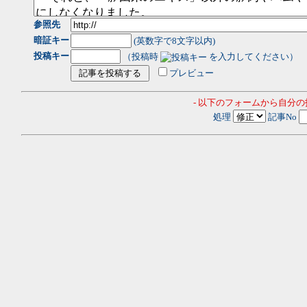
参照先
暗証キー
(英数字で8文字以内)
投稿キー
（投稿時
を入力してください）
プレビュー
- 以下のフォームから自分
処理
記事No