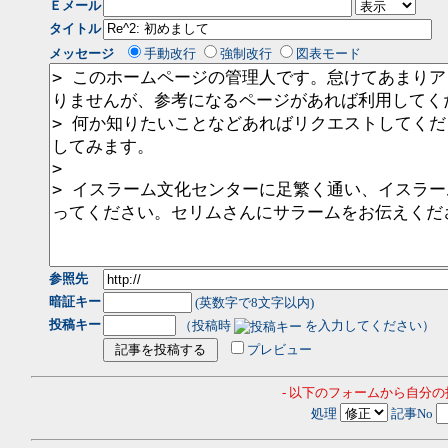
Ｅメール
タイトル
メッセージ
手動改行
強制改行
図表モード
参照先
暗証キー
(英数字で8文字以内)
投稿キー
（投稿時
を入力してください）
プレビュー
- 以下のフォームから自分
処理
記事No