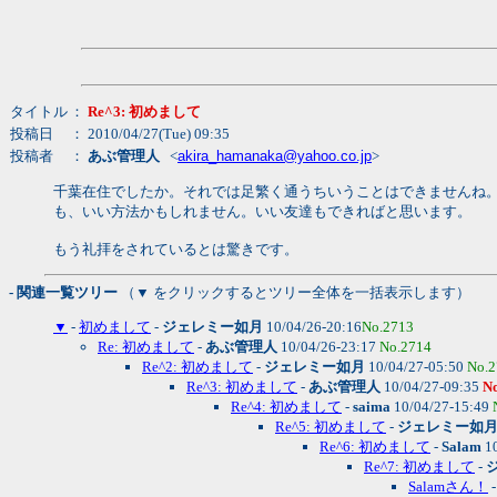
タイトル
：
Re^3: 初めまして
投稿日
： 2010/04/27(Tue) 09:35
投稿者
：
あぶ管理人
<
akira_hamanaka@yahoo.co.jp
>
千葉在住でしたか。それでは足繁く通うちいうことはできませんね
も、いい方法かもしれません。いい友達もできればと思います。
もう礼拝をされているとは驚きです。
- 関連一覧ツリー
（▼ をクリックするとツリー全体を一括表示します）
▼
-
初めまして
-
ジェレミー如月
10/04/26-20:16
No.2713
Re: 初めまして
-
あぶ管理人
10/04/26-23:17
No.2714
Re^2: 初めまして
-
ジェレミー如月
10/04/27-05:50
No.2
Re^3: 初めまして
-
あぶ管理人
10/04/27-09:35
N
Re^4: 初めまして
-
saima
10/04/27-15:49
Re^5: 初めまして
-
ジェレミー如
Re^6: 初めまして
-
Salam
10
Re^7: 初めまして
-
Salamさん！