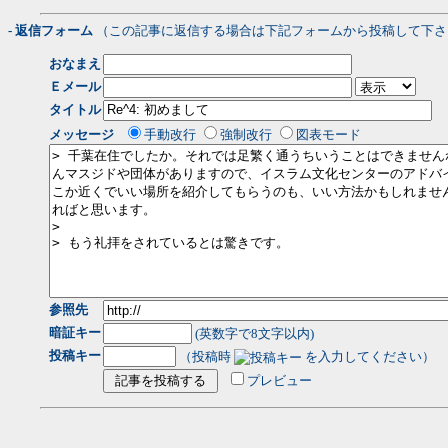
- 返信フォーム
（この記事に返信する場合は下記フォームから投稿して下さ
おなまえ
Ｅメール
タイトル
メッセージ
手動改行
強制改行
図表モード
参照先
暗証キー
(英数字で8文字以内)
投稿キー
（投稿時
を入力してください）
プレビュー