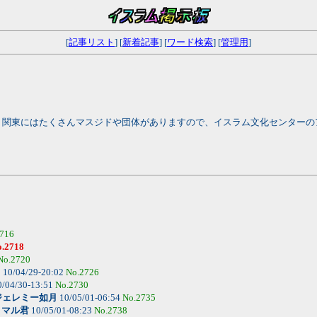
[
記事リスト
] [
新着記事
] [
ワード検索
] [
管理用
]
。関東にはたくさんマスジドや団体がありますので、イスラム文化センターの
716
o.2718
No.2720
月
10/04/29-20:02
No.2726
/04/30-13:51
No.2730
ジェレミー如月
10/05/01-06:54
No.2735
-
マル君
10/05/01-08:23
No.2738