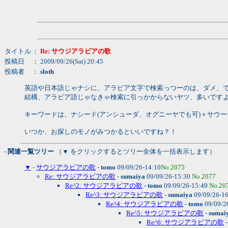
タイトル
：
Re: サウジアラビアの歌
投稿日
： 2009/09/26(Sat) 20:45
投稿者
：
sloth
英語や日本語じゃナシに、アラビア文字で検索っつーのは、ダメ、
結構、アラビア語じゃなきゃ検索に引っかからないヤツ、多いですよ
キーワードは、ナシード(アンシューダ、オグニーヤでも可)＋サウー
いつか、お探しのモノがみつかるといいですね？！
- 関連一覧ツリー
（▼ をクリックするとツリー全体を一括表示します）
▼
-
サウジアラビアの歌
-
tomo
09/09/26-14:10
No.2075
Re: サウジアラビアの歌
-
sumaiya
09/09/26-15:30
No.2077
Re^2: サウジアラビアの歌
-
tomo
09/09/26-15:49
No.20
Re^3: サウジアラビアの歌
-
sumaiya
09/09/26-1
Re^4: サウジアラビアの歌
-
tomo
09/09/2
Re^5: サウジアラビアの歌
-
sumai
Re^6: サウジアラビアの歌