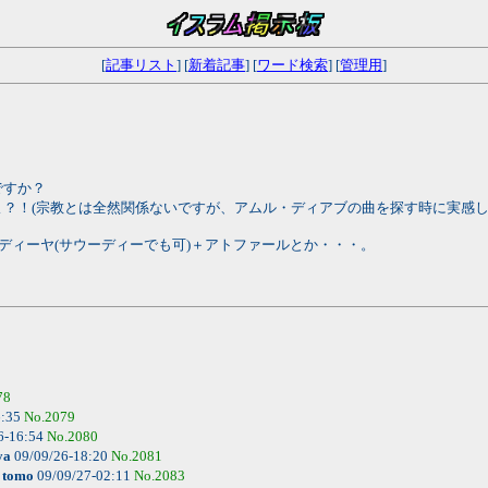
[
記事リスト
] [
新着記事
] [
ワード検索
] [
管理用
]
ですか？
？！(宗教とは全然関係ないですが、アムル・ディアブの曲を探す時に実感し
ディーヤ(サウーディーでも可)＋アトファールとか・・・。
78
6:35
No.2079
6-16:54
No.2080
ya
09/09/26-18:20
No.2081
-
tomo
09/09/27-02:11
No.2083