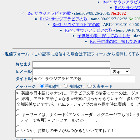
Re^7: サウジアラ
Re^8: サ
Re: サウジアラビアの歌
-
sloth
09/09/26-20:45
No.2082
Re^2: サウジアラビアの歌
-
tomo
09/09/27-02:26
No.20
Re^3: サウジアラビアの歌
-
ABC
09/10/01-09:5
Re^4: サウジアラビアの歌
-
tomo
09/10/0
子供達の歌、探してみました
-
slo
Re: 子供達の歌、探してみ
- 返信フォーム
（この記事に返信する場合は下記フォームから投稿して下さ
おなまえ
Ｅメール
タイトル
メッセージ
手動改行
強制改行
図表モード