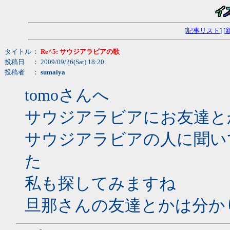
[
記事リスト
] [
タイトル
：
Re^5: サウジアラビアの歌
投稿日
： 2009/09/26(Sat) 18:20
投稿者
：
sumaiya
tomoさんへ
サウジアラビアにお友達と
サウジアラビアの人に聞い
た
私も探してみますね
旦那さんの友達とかは分か