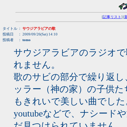
[
記事リスト
] [
タイトル
：
サウジアラビアの歌
投稿日
： 2009/09/26(Sat) 14:10
投稿者
：
tomo
サウジアラビアのラジオで
れません。
歌のサビの部分で繰り返し
ッラー（神の家）の子供た
もきれいで美しい曲でした
youtubeなどで、ナシー
だ見つけられていません。