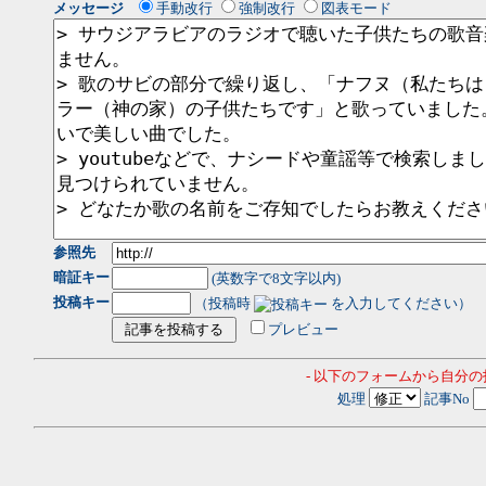
メッセージ
手動改行
強制改行
図表モード
参照先
暗証キー
(英数字で8文字以内)
投稿キー
（投稿時
を入力してください）
プレビュー
- 以下のフォームから自分
処理
記事No