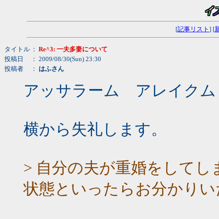
[
記事リスト
] [
タイトル
：
Re^3: 一夫多妻について
投稿日
： 2009/08/30(Sun) 23:30
投稿者
：
はふさん
アッサラーム アレイクム
横から失礼します。
> 自分の夫が重婚をして
状態といったらお分かりい