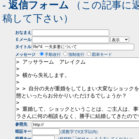
- 返信フォーム
（この記事に
稿して下さい）
おなまえ
Ｅメール
タイトル
メッセージ
手動改行
強制改行
図表モード
参照先
暗証キー
(英数字で8文字以内)
投稿キー
（投稿時
を入力してください）