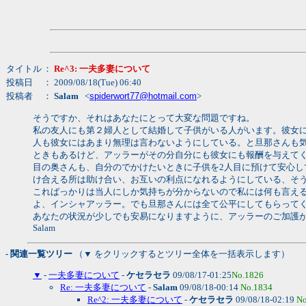
タイトル
：
Re^3: 一夫多妻について
投稿日
： 2009/08/18(Tue) 06:40
投稿者
：
Salam
<
spiderwort77@hotmail.com
>
そうですか、それはあなたにとって大変な問題ですね。
私の友人にも第２婦人として結婚して子供がいる人がいます。彼女
人も彼女にはあまり無理は言わないようにしている。と旦那さんも
ときもあるけど、アッラーがその分自分にも彼女にも報酬を与えて
目の奥さんも、自分のでかけたいときに子供を2人目に預けて安心
け合える所は助け合い、お互いの利点になれるようにしている、そ
こればっかりは当人にしか気持ちが分からないので私には何も言え
よ、インシャアッラー。でも旦那さんには全て公平にしてもらって
あなたの状況が少しでも安易になりますように、アッラーのご加護
Salam
- 関連一覧ツリー
（▼ をクリックするとツリー全体を一括表示します）
▼
-
一夫多妻について
-
ケセラセラ
09/08/17-01:25
No.1826
Re: 一夫多妻について
-
Salam
09/08/18-00:14
No.1834
Re^2: 一夫多妻について
-
ケセラセラ
09/08/18-02:19
No