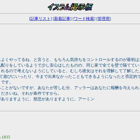
[
記事リスト
] [
新着記事
] [
ワード検索
] [
管理用
]
によくやってるね、と言うと、もちろん気持ちをコントロールするのが最初は
気配りをしているようで少し安心はしたものの、同じ家で全てを壁で隔ててい
くれるので考えないようにしていると。むしろ彼女はそれを理解して了解した
して遊びにいったり、今まで出来なかったこともできるようになったと否定的
うです。
ることがないですが、あなたが苦しむ分、アッラーはあなたに報酬を与えられ
くださいね。それが条件ですから。
がありますように、慈悲がありますように。アーミン
.1835