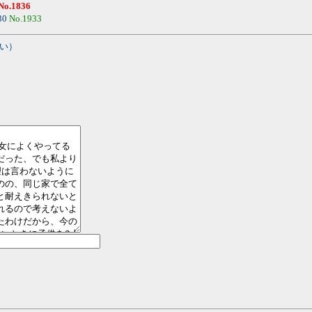
No.1836
30
No.1933
い）