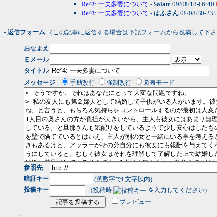
Re^3: 一夫多妻について
-
Salam
09/08/18-06:40
Re^3: 一夫多妻について
-
はふさん
09/08/30-23:
- 返信フォーム
（この記事に返信する場合は下記フォームから投稿して下さ
おなまえ
Ｅメール
タイトル
メッセージ
手動改行
強制改行
図表モード
参照先
暗証キー
(英数字で8文字以内)
投稿キー
（投稿時
を入力してください）
プレビュー