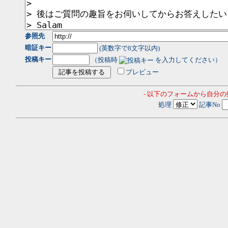
参照先
暗証キー
(英数字で8文字以内)
投稿キー
（投稿時
を入力してください）
プレビュー
- 以下のフォームから自分
処理
記事No