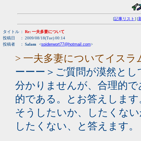
[
記事リスト
] [
タイトル
：
Re: 一夫多妻について
投稿日
： 2009/08/18(Tue) 00:14
投稿者
：
Salam
<
spiderwort77@hotmail.com
>
> 一夫多妻についてイス
ーーー＞ご質問が漠然とし
分かりませんが、合理的で
的である。とお答えします
そうしたいか、したくない
したくない、と答えます。